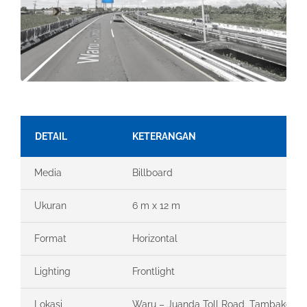
DETAIL
KETERANGAN
Media
Billboard
Ukuran
6 m x 12 m
Format
Horizontal
Lighting
Frontlight
Lokasi
Waru – Juanda Toll Road, Tambakoso, 