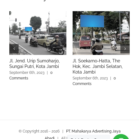
Jl. Jend. Urip Sumoharjo,
Jl. Soekarno-Hatta, The
J
Sungai Putri, Kota Jambi
Hok, Kec. Jambi Selatan,
K
Kota Jambi
September 6th, 2023
|
0
S
Comments
September 6th, 2023
|
0
C
Comments
© Copyright 2016 -
2026 |
PT. Mahakarya Advertising Jaya
Abadi
| All Rights Reserved