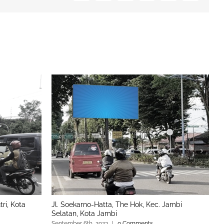
ri, Kota
Jl. Soekarno-Hatta, The Hok, Kec. Jambi
J
Selatan, Kota Jambi
S
September 6th, 2023
|
0 Comments