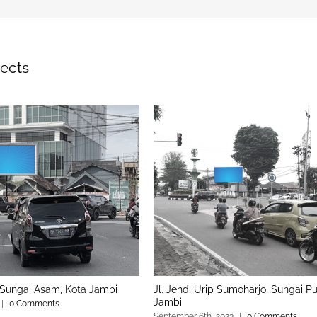
jects
, Sungai Asam, Kota Jambi
Jl. Jend. Urip Sumoharjo, Sungai Put
Jambi
|
0 Comments
September 6th, 2023
|
0 Comments