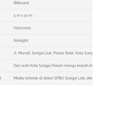
Billboard
5 m x 10 m
Horizontal
Nonlight
Jl. Muradi, Sungai Liuk, Pesisir Bukit, Kota Sungai Penuh, Pro
Dari arah Kota Sungai Penuh menuju kearah Kayu Aro / Pad
t
Media terletak di dekat SPBU Sungai Liuk, dikelilingi oleh p