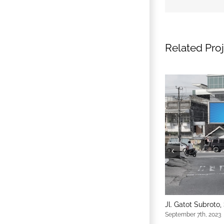
Related Pro
Jl. Kolonel Abunjani, Telanaipura, Kota Jambi
Jl. Gatot Subroto
September 7th, 2023
|
0 Comments
September 7th, 2023