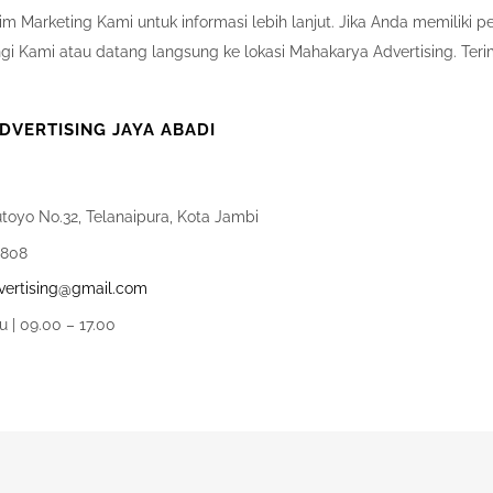
m Marketing Kami untuk informasi lebih lanjut. Jika Anda memiliki 
i Kami atau datang langsung ke lokasi Mahakarya Advertising. Teri
VERTISING JAYA ABADI
utoyo No.32, Telanaipura, Kota Jambi
0808
ertising@gmail.com
u | 09.00 – 17.00