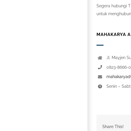
Segera hubungi Ti
untuk menghubung
MAHAKARYA AD
Jl. Mayjen S
0823-8666-
mahakaryadv
Senin – Sabt
Share This!