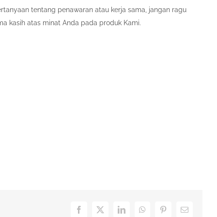
pertanyaan tentang penawaran atau kerja sama, jangan ragu
ma kasih atas minat Anda pada produk Kami.
Facebook
X
LinkedIn
WhatsApp
Pinterest
Email