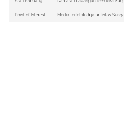
Arah Pandang
Dari arah Lapangan Merdeka Sungai P
Point of Interest
Media terletak di jalur lintas Sungai 