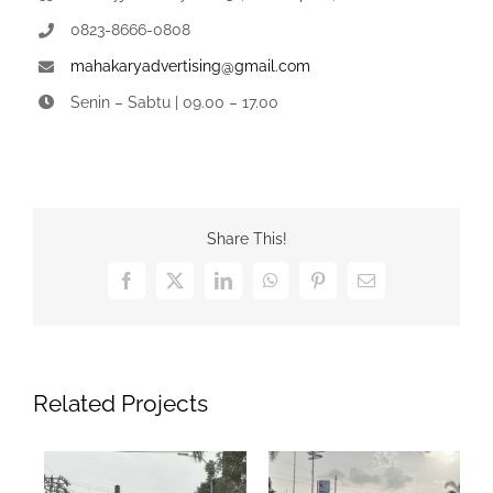
0823-8666-0808
mahakaryadvertising@gmail.com
Senin – Sabtu | 09.00 – 17.00
Share This!
Facebook
X
LinkedIn
WhatsApp
Pinterest
Email
Related Projects