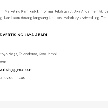
m Marketing Kami untuk informasi lebih lanjut. Jika Anda memiliki 
i Kami atau datang langsung ke lokasi Mahakarya Advertising. Teri
VERTISING JAYA ABADI
utoyo No.32, Telanaipura, Kota Jambi
0808
ertising@gmail.com
u | 09.00 – 17.00