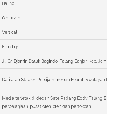
Baliho
6 m x 4 m
Vertical
Frontlight
Jl. Gr. Djamin Datuk Bagindo, Talang Banjar, Kec. Jambi Timur, Kota
Dari arah Stadion Persijam menuju kearah Swalayan Meranti / Map
Media terletak di depan Sate Padang Eddy Talang Banjar, dikelilingi
perbelanjaan, pusat oleh-oleh dan pertokoan