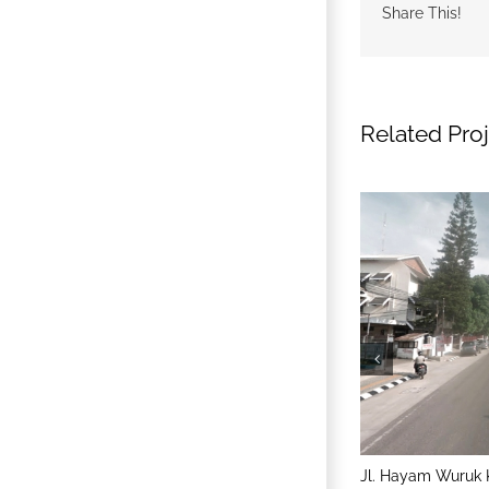
Share This!
Related Pro
Jl. Ir. H. Juanda, Simpang III Sipin, Kota Jambi
Jl. Hayam Wuruk 