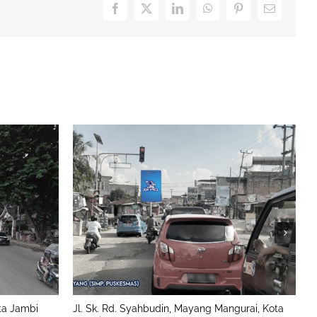
Facebook
X
LinkedIn
WhatsApp
Pinterest
Email
ta Jambi
Jl. Sk. Rd. Syahbudin, Mayang Mangurai, Kota
J