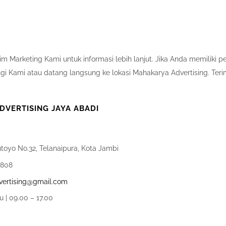
m Marketing Kami untuk informasi lebih lanjut. Jika Anda memiliki 
i Kami atau datang langsung ke lokasi Mahakarya Advertising. Teri
VERTISING JAYA ABADI
utoyo No.32, Telanaipura, Kota Jambi
0808
ertising@gmail.com
u | 09.00 – 17.00