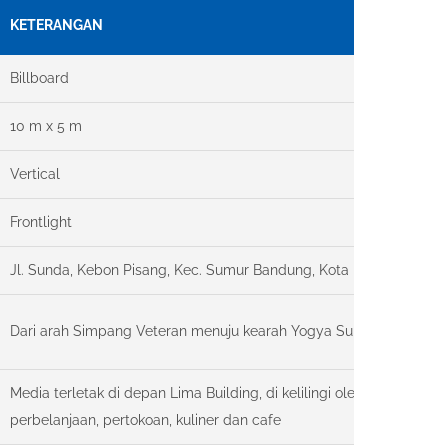
KETERANGAN
Billboard
10 m x 5 m
Vertical
Frontlight
Jl. Sunda, Kebon Pisang, Kec. Sumur Bandung, Kota Bandung
Dari arah Simpang Veteran menuju kearah Yogya Sunda Departme
Media terletak di depan Lima Building, di kelilingi oleh kawasan pe
perbelanjaan, pertokoan, kuliner dan cafe