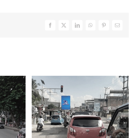
Facebook
X
LinkedIn
WhatsApp
Pinterest
Email