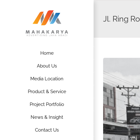
Skip
to
Jl. Ring R
content
Home
About Us
Media Location
Product & Service
Project Portfolio
News & Insight
Contact Us