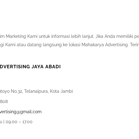
m Marketing Kami untuk informasi lebih lanjut. Jika Anda memiliki 
i Kami atau datang langsung ke lokasi Mahakarya Advertising. Teri
VERTISING JAYA ABADI
utoyo No.32, Telanaipura, Kota Jambi
0808
ertising@gmail.com
u | 09.00 – 17.00