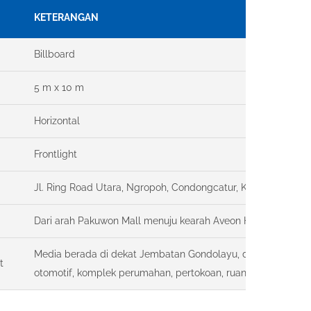
KETERANGAN
Billboard
5 m x 10 m
Horizontal
Frontlight
Jl. Ring Road Utara, Ngropoh, Condongcatur, Kec. Depok, Kab
Dari arah Pakuwon Mall menuju kearah Aveon Hotel Yogyaka
Media berada di dekat Jembatan Gondolayu, dikelilingi oleh
t
otomotif, komplek perumahan, pertokoan, ruang publik, cafe