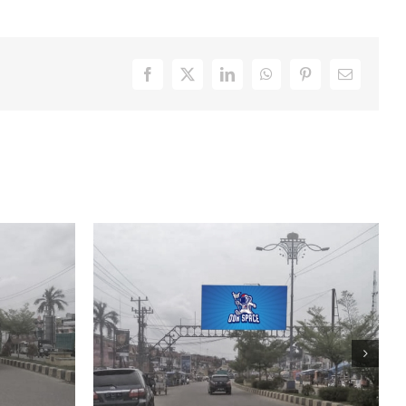
Facebook
X
LinkedIn
WhatsApp
Pinterest
Email