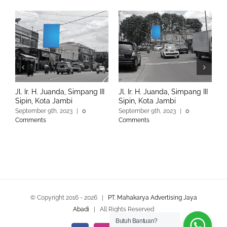
Jl. Ir. H. Juanda, Simpang III
Jl. Ir. H. Juanda, Simpang III
J
Sipin, Kota Jambi
Sipin, Kota Jambi
J
September 9th, 2023
|
0
September 9th, 2023
|
0
S
Comments
Comments
C
© Copyright 2016 -
2026 |
PT. Mahakarya Advertising Jaya
Abadi
| All Rights Reserved
Butuh Bantuan?