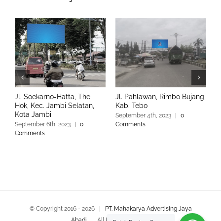
Jl. Soekarno-Hatta, The
Jl. Pahlawan, Rimbo Bujang,
J
Hok, Kec. Jambi Selatan,
Kab. Tebo
K
Kota Jambi
September 4th, 2023
|
0
S
September 6th, 2023
|
0
Comments
C
Comments
© Copyright 2016 -
2026 |
PT. Mahakarya Advertising Jaya
Abadi
| All Rights Reserved