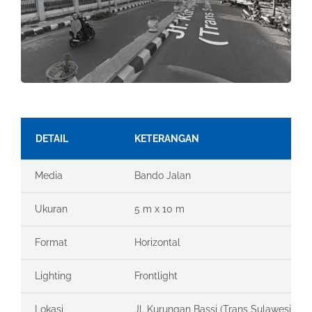
DETAIL
KETERANGAN
Media
Bando Jalan
Ukuran
5 m x 10 m
Format
Horizontal
Lighting
Frontlight
Lokasi
Jl. Kurungan Bassi (Trans Sulawesi), 