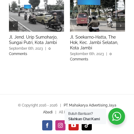
Jl. Jend. Urip Sumoharjo,
Jl. Soekarno-Hatta, The
J
Sungai Putri, Kota Jambi
Hok, Kec. Jambi Selatan,
K
Kota Jambi
September 6th, 2023
|
0
S
Comments
September 6th, 2023
|
0
C
Comments
© Copyright 2016 -
2026 |
PT. Mahakarya Advertising Jaya
Abadi
| All Rights Reserved
Butuh Bantuan?
Silahkan Chat Kami
Facebook
Instagram
YouTube
Tiktok