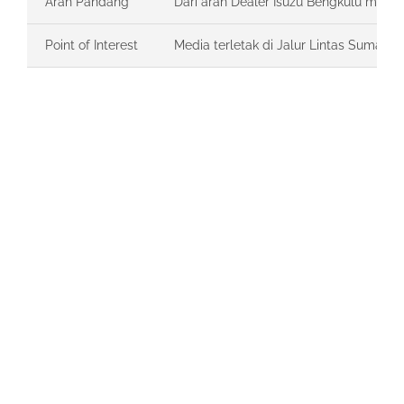
Arah Pandang
Dari arah Dealer Isuzu Bengkulu men
Point of Interest
Media terletak di Jalur Lintas Sumatra