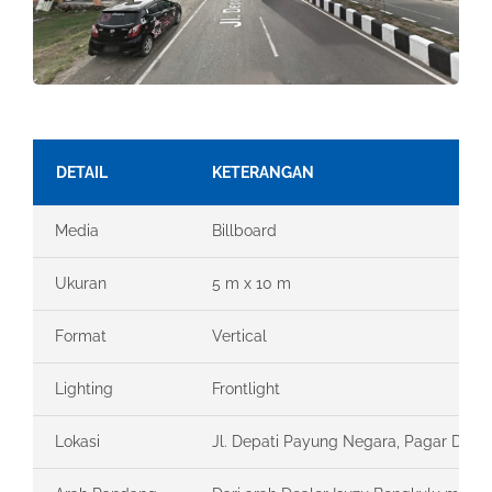
DETAIL
KETERANGAN
Media
Billboard
Ukuran
5 m x 10 m
Format
Vertical
Lighting
Frontlight
Lokasi
Jl. Depati Payung Negara, Pagar Dewa,